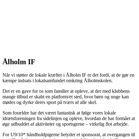
Ålholm IF
Når vi støtter de lokale kræfter i Ålholm IF er det fordi, at de gør en
kæmpe indsats i lokalsamfundet omkring Ålholmskolen.
Det er en gave for os som familier at opleve, at der med klubbens
mange tilbud er skabt en platform/et sted, hvor børn og unge kan
mødes og dyrke deres sport på tværs af alle skel.
Som forældre har det været fantastisk at følge vores lokale
idrætsforeningen fra sidelinjen og opleve, hvordan de har formået at
øge udbuddet af aktiviteter og sportsgrene – virkelig flot arbejde.
For U9/10* håndboldpigerne betyder et sponsorat, at overgangen til