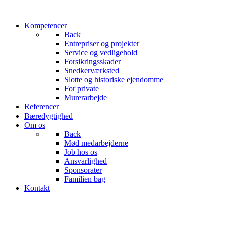
Kompetencer
Back
Entrepriser og projekter
Service og vedligehold
Forsikringsskader
Snedkerværksted
Slotte og historiske ejendomme
For private
Murerarbejde
Referencer
Bæredygtighed
Om os
Back
Mød medarbejderne
Job hos os
Ansvarlighed
Sponsorater
Familien bag
Kontakt