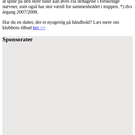
at spille på den store bane kan øves via deltagelse i forskellige
stævner, som også har stor værdi for sammenholdet i truppen. *) dvs
årgang 2007/2008.
Har du en datter, der er nysgerrig på håndbold? Læs mere om
klubbens tilbud
her >>
Sponsorater
Helsinge Fodbold
Nordsjælland Håndbold
Snekkersten IF
Ålholm IF
Hillerød Fodbold