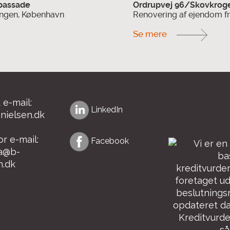
bassade
Ordrupvej 96/Skovkroge
ngen, København
Renovering af ejendom fr
Se mere
e-mail:
LinkedIn
nielsen.dk
or e-mail:
Facebook
ra@b-
n.dk