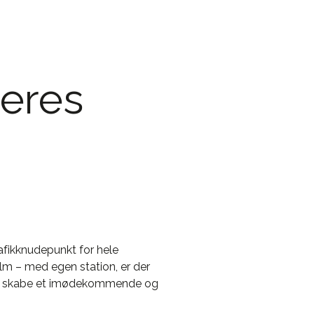
reres
rafikknudepunkt for hele
lm – med egen station, er der
 og skabe et imødekommende og