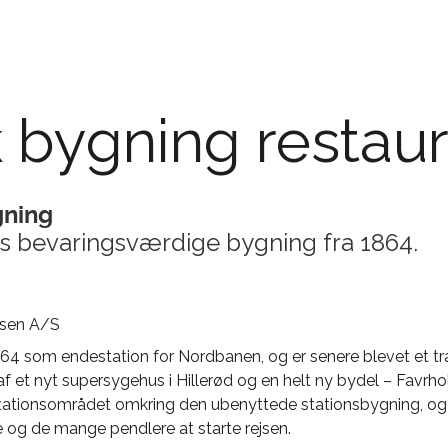
k bygning restau
gning
ns bevaringsværdige bygning fra 1864.
lsen A/S
 1864 som endestation for Nordbanen, og er senere blevet et t
 et nyt supersygehus i Hillerød og en helt ny bydel – Favrho
le stationsområdet omkring den ubenyttede stationsbygning,
e og de mange pendlere at starte rejsen.