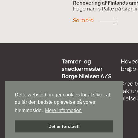
Renovering af Finlands am
Hagemanns Palæ på Grønni
Se mere
Tømrer- og
Hoved 
snedkermester
bn@b-
Børge Nielsen A/S
Høgevej 8B, 3400
Kredit
Hillerød
faktu
Dette websted bruger cookies for at sikre, at
Tlf.: 4820 7777
nielse
du får den bedste oplevelse på vores
hjemmeside.
Mere information
Nordea 2230 7562
944 294
Det er forstået!
CVR nr.: 18 86 78 42