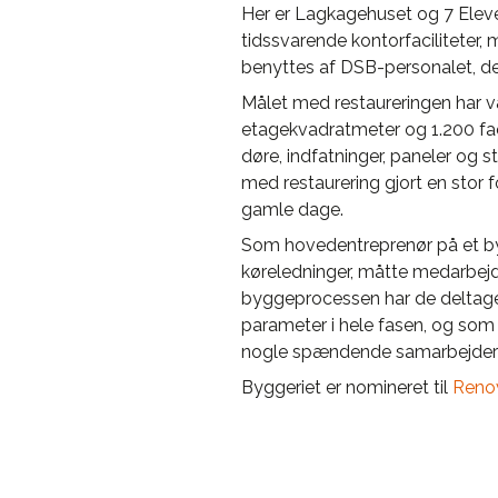
Her er Lagkagehuset og 7 Eleven 
tidssvarende kontorfaciliteter,
benyttes af DSB-personalet, der
Målet med restaureringen har væ
etagekvadratmeter og 1.200 fa
døre, indfatninger, paneler og 
med restaurering gjort en stor 
gamle dage.
Som hovedentreprenør på et by
køreledninger, måtte medarbejd
byggeprocessen har de deltaget
parameter i hele fasen, og som
nogle spændende samarbejder ud
Byggeriet er nomineret til
Renov