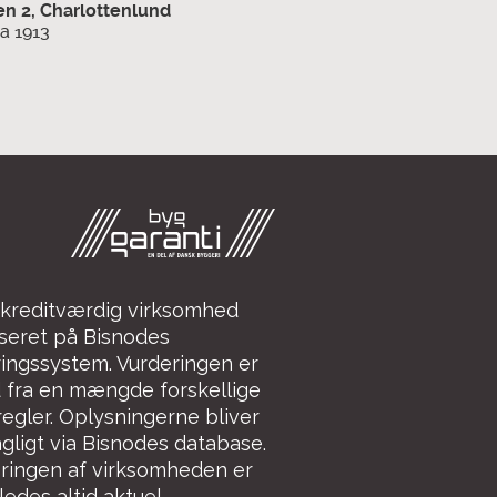
n 2, Charlottenlund
10. klasseskolen i H
a 1913
Udskiftning af vindue
Se mere