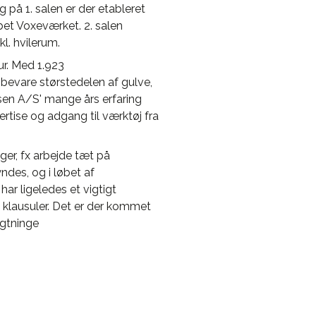
 på 1. salen er der etableret
bet Voxeværket. 2. salen
l. hvilerum.
ur. Med 1.923
evare størstedelen af gulve,
lsen A/S' mange års erfaring
rtise og adgang til værktøj fra
er, fx arbejde tæt på
des, og i løbet af
ar ligeledes et vigtigt
 klausuler. Det er der kommet
ygtninge