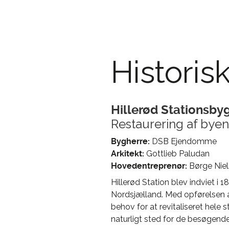
Historis
Hillerød Stationsby
Restaurering af bye
Bygherre:
DSB Ejendomme
Arkitekt:
Gottlieb Paludan
Hovedentreprenør:
Børge Nie
Hillerød Station blev indviet i
Nordsjælland. Med opførelsen af
behov for at revitaliseret he
naturligt sted for de besøgend