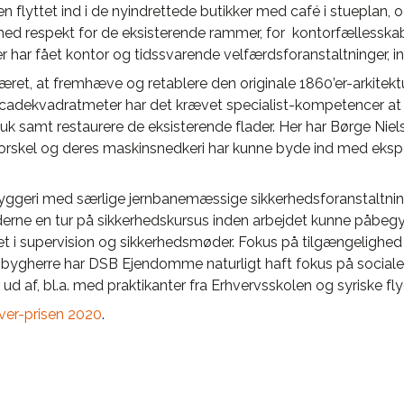
flyttet ind i de nyindrettede butikker med café i stueplan, og
 med respekt for de eksisterende rammer, for kontorfællesska
 har fået kontor og tidssvarende velfærdsforanstaltninger, ink
ret, at fremhæve og retablere den originale 1860’er-arkitekt
cadekvadratmeter har det krævet specialist-kompetencer at b
stuk samt restaurere de eksisterende flader. Her har Børge Nie
forskel og deres maskinsnedkeri har kunne byde ind med ekspe
ggeri med særlige jernbanemæssige sikkerhedsforanstaltning
erne en tur på sikkerhedskursus inden arbejdet kunne påbegyn
 i supervision og sikkerhedsmøder. Fokus på tilgængelighed h
 bygherre har DSB Ejendomme naturligt haft fokus på sociale
 af, bl.a. med praktikanter fra Erhvervsskolen og syriske fl
er-prisen 2020
.